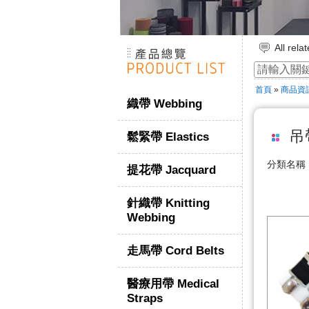
All rel
各相關
☆ ★~We
首頁
»
商品資
織帶 Webbing
吊帶
鬆緊帶 Elastics
分類名
提花帶 Jacquard
針織帶 Knitting
Webbing
走馬帶 Cord Belts
醫療用帶 Medical
Straps