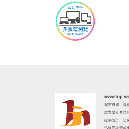
www.top-w
寰宙織造，專
鬆緊帶及各類
提供設計、染
迅速而確實的