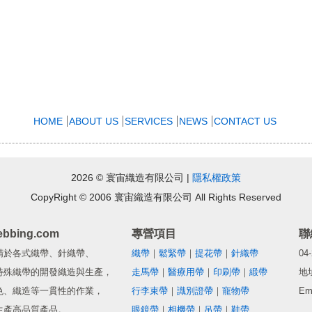
HOME
ABOUT US
SERVICES
NEWS
CONTACT US
2026 © 寰宙織造有限公司 |
隱私權政策
CopyRight © 2006 寰宙織造有限公司 All Rights Reserved
ebbing.com
專營項目
精於各式織帶、針織帶、
織帶
｜
鬆緊帶
｜
提花帶
｜
針織帶
04
特殊織帶的開發織造與生產，
走馬帶
｜
醫療用帶
｜
印刷帶
｜
緞帶
地
色、織造等一貫性的作業，
行李束帶
｜
識別證帶
｜
寵物帶
Em
生產高品質產品。
眼鏡帶
｜
相機帶
｜
吊帶
｜
鞋帶