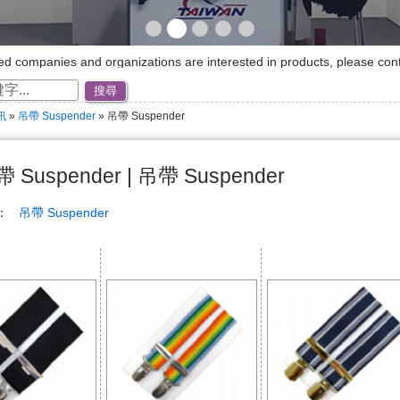
ated companies and organizations are interested in products, please cont
公司與機構對產品有興趣，歡迎與我們接洽!!
搜尋
lcome to our website~☆ ★
訊
»
吊帶 Suspender
» 吊帶 Suspender
 Suspender | 吊帶 Suspender
稱：
吊帶 Suspender