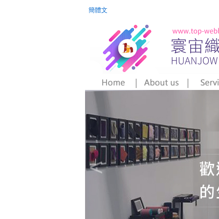
簡體文
<